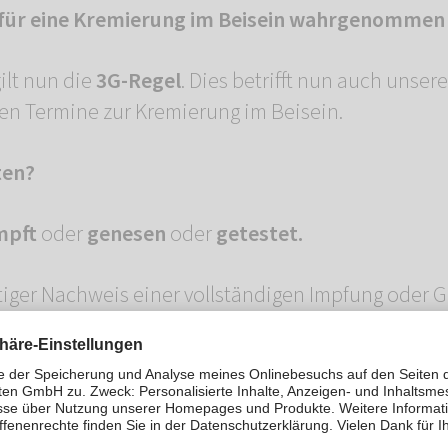
für eine Kremierung im Beisein wahrgenommen
ilt nun die
3G-Regel
. Dies betrifft nun auch unser
n Termine zur Kremierung im Beisein.
ten?
mpft
oder
genesen
oder
getestet.
ültiger Nachweis einer vollständigen Impfung oder
s eines Corona-Tests erforderlich (Antigen-Schnell
PCR-Test, maximal 48 Stunden alt).
nur dann als gültig anerkannt, wenn die zweite Imp