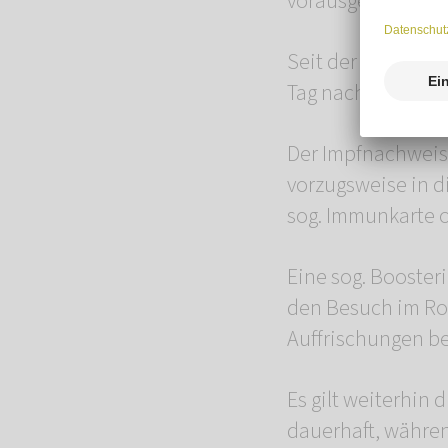
vorausgesetzt es 
Seit der finalen 
Tag nach der Impfu
Der Impfnachweis 
vorzugsweise in d
sog. Immunkarte o
Eine sog. Booster
den Besuch im Ro
Auffrischungen b
Es gilt weiterhin 
dauerhaft, währe