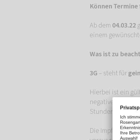
Können Termine 
Ab dem
04.03.22
g
einem gewünschte
Was ist zu beach
3G
– steht für
gei
Hierbei ist ein g
negatives Ergebni
Stunden alt oder 
Die Impfung wird 