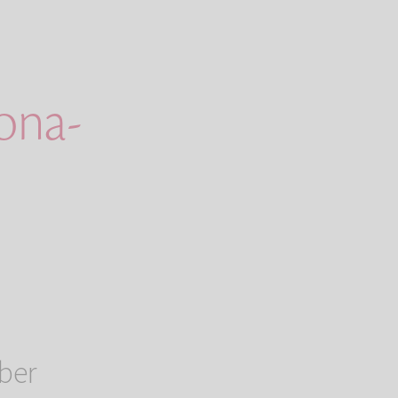
ona-
ber