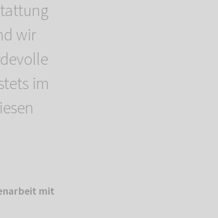
tattung
nd wir
rdevolle
stets im
iesen
narbeit mit