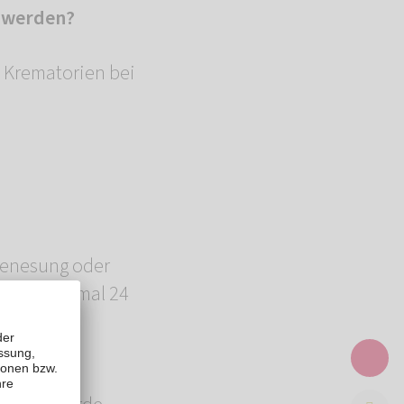
 werden?
e Krematorien bei
 Genesung oder
test, maximal 24
fdosis,