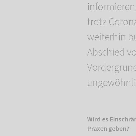
informiere
trotz Corona
weiterhin b
Abschied vo
Vordergrun
ungewöhnli
Wird es Einschr
Praxen geben?