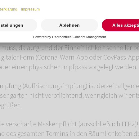
handelt sich um einen Zwei-Dosen-Impfstoff, verab
Impfdosis müssen mindestens 14 Tage vergangen sei
ng ist die Immunisierung vollständig gültig).
muss, da aufgrund der Einheitlichkeit schneller b
igitaler Form (Corona-Warn-App oder CovPass-App
der einen physischen Impfpass vorgelegt werden.
impfung (Auffrischungsimpfung) ist derzeit allgeme
sengarten nicht verpflichtend, wenngleich wir en
egrüßen.
die verschärfte Maskenpflicht (ausschließlich FFP2
nd des gesamten Termins in den Räumlichkeiten 