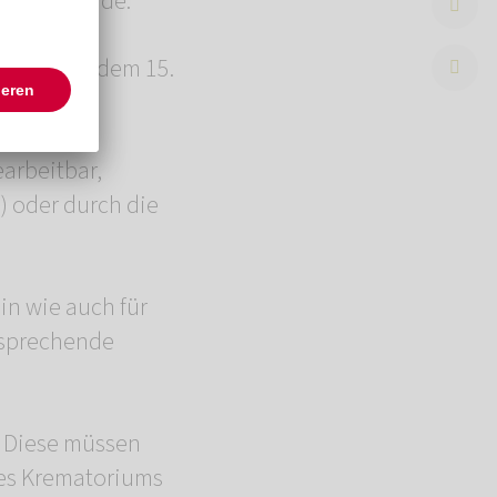
reicht wurde.
n (d.h. ab dem 15.
earbeitbar,
) oder durch die
in wie auch für
tsprechende
)! Diese müssen
des Krematoriums