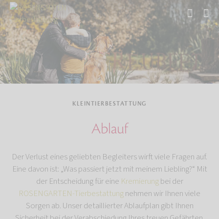
Start
Tierbestattung
Kleintierbestattung
KLEINTIERBESTATTUNG
Ablauf
Der Verlust eines geliebten Begleiters wirft viele Fragen auf.
Eine davon ist: „Was passiert jetzt mit meinem Liebling?“ Mit
der Entscheidung für eine
Kremierung
bei der
ROSENGARTEN-Tierbestattung
nehmen wir Ihnen viele
Sorgen ab. Unser detaillierter Ablaufplan gibt Ihnen
Sicherheit bei der Verabschiedung Ihres treuen Gefährten.