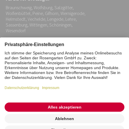
Adresse:
Braunschweig, Wolfsburg, Salzgitter,
*
Wolfenbüttel, Peine, Gifhorn, Wernigerode,
Helmstedt, Vechelde, Lengede, Lehre,
Sassenburg, Wittingen, Schöningen,
Wesendorf
Impressum
Datenschutz
Stiftung
Interne Meldestelle
Zahlungsmittel
Vertrag widerrufen
Barrierefreiheitserklärung
Cookie/Tracking-Einstellungen
© 2026 ROSENGARTEN-Tierbestattung