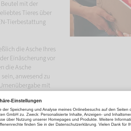
Beutel mit der
eliebtes Tieres über
N-Tierbestattung
eßlich die Asche Ihres
 der Einäscherung vor
en die Asche
h sein, anwesend zu
r Urnenübergabe mit
n, das Filialteam um
e bitten oder sich die