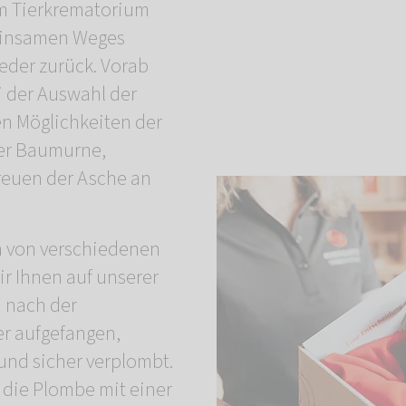
rem Tierkrematorium
meinsamen Weges
ieder zurück. Vorab
i der Auswahl der
en Möglichkeiten der
ner Baumurne,
reuen der Asche an
n von verschiedenen
ir Ihnen auf unserer
d nach der
r aufgefangen,
und sicher verplombt.
die Plombe mit einer