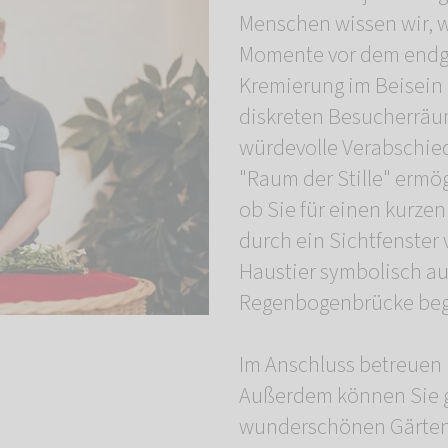
Menschen wissen wir, w
Momente vor dem endgül
Kremierung im Beisein 
diskreten Besucherräu
würdevolle Verabschie
"Raum der Stille" ermö
ob Sie für einen kurz
durch ein Sichtfenster 
Haustier symbolisch au
Regenbogenbrücke beg
Im Anschluss betreuen 
Außerdem können Sie g
wunderschönen Gärten