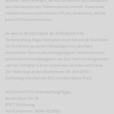
anderen Tieren kremiert, die Aschen werden anschließend in
den Streubeeten der Tierkrematorien verteilt. Trauerende
erhalten einen wunderschönen Ort des Gedenkens, den sie
jederzeit besuchen können.
Ab dem 01.05.2022 bietet die ROSENGARTEN-
Tierbestattung Allgäu Tierhaltern ihren Service an. Das Team
vor Ort nimmt persönlich Abholungen vor, überführt
verstorbene Tiere in das nächstgelegene Tierkrematorium
und bereitet Urnenübergaben vor. Das Team ist das gesamte
Jahr für Tierhalter in ihren schwersten Stunden erreichbar.
Die Filiale liegt an der Blonhofener Str. 16 in 87677
Stöttwang zwischen der B12 und dem Spital-Wald.
ROSENGARTEN-Tierbestattung Allgäu
Blonhofener Str. 16
87677 Stöttwang
Telefonnummer: 08345-9529955