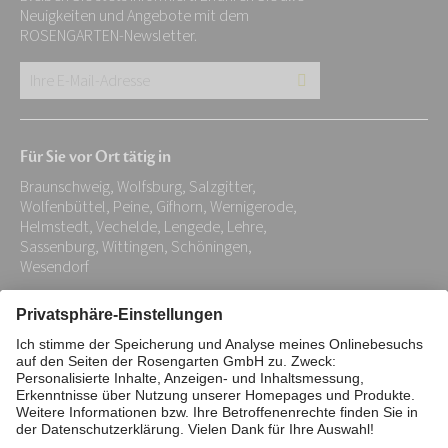
Neuigkeiten und Angebote mit dem
ROSENGARTEN-Newsletter.
Ihre
E-
Mail-
Für Sie vor Ort tätig in
Adresse:
Braunschweig, Wolfsburg, Salzgitter,
*
Wolfenbüttel, Peine, Gifhorn, Wernigerode,
Helmstedt, Vechelde, Lengede, Lehre,
Sassenburg, Wittingen, Schöningen,
Wesendorf
Impressum
Datenschutz
Stiftung
Interne Meldestelle
Zahlungsmittel
Vertrag widerrufen
Barrierefreiheitserklärung