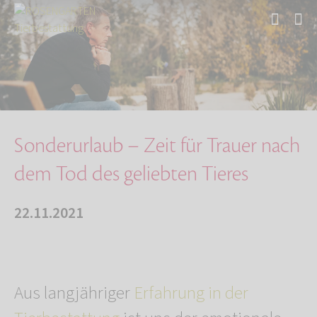
Start
Über uns
Aktuelles
Sonderurlaub – Zeit für Trauer nach dem Tod d…
Sonderurlaub – Zeit für Trauer nach
dem Tod des geliebten Tieres
22.11.2021
Aus langjähriger
Erfahrung in der