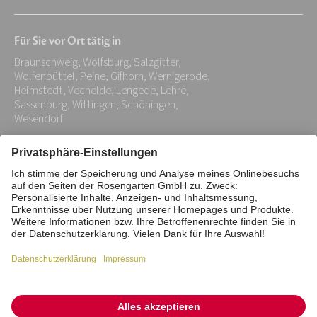
E-
Mail-
Für Sie vor Ort tätig in
Adresse:
Braunschweig, Wolfsburg, Salzgitter,
*
Wolfenbüttel, Peine, Gifhorn, Wernigerode,
Helmstedt, Vechelde, Lengede, Lehre,
Sassenburg, Wittingen, Schöningen,
Wesendorf
Impressum
Datenschutz
Stiftung
Interne Meldestelle
Zahlungsmittel
Vertrag widerrufen
Barrierefreiheitserklärung
Cookie/Tracking-Einstellungen