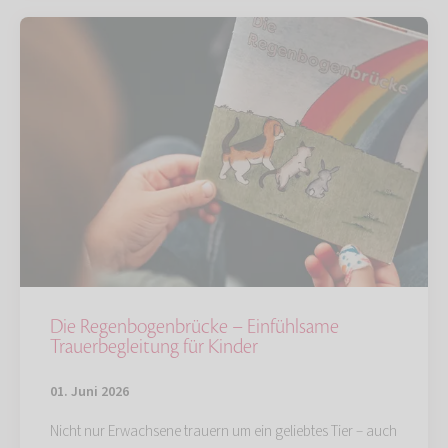
Die Regenbogenbrücke – Einfühlsame
Trauerbegleitung für Kinder
01. Juni 2026
Nicht nur Erwachsene trauern um ein geliebtes Tier – auch