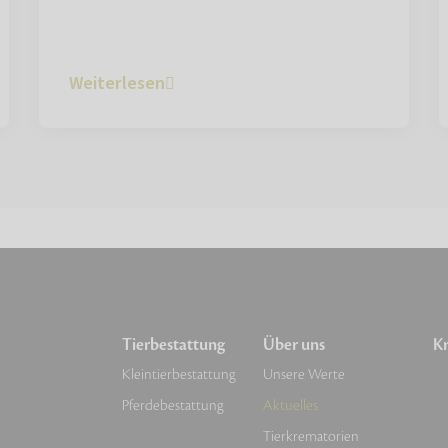
Weiterlesen
Tierbestattung
Über uns
Kr
Kleintierbestattung
Unsere Werte
Pferdebestattung
Aktuelles
Tierkrematorien