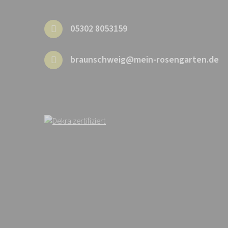
05302 8053159
braunschweig@mein-rosengarten.de