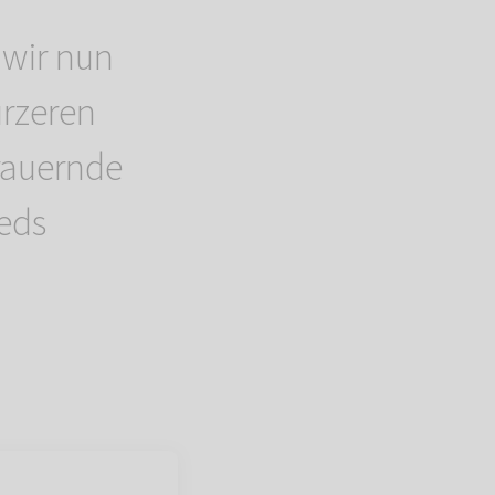
 wir nun
ürzeren
rauernde
ieds