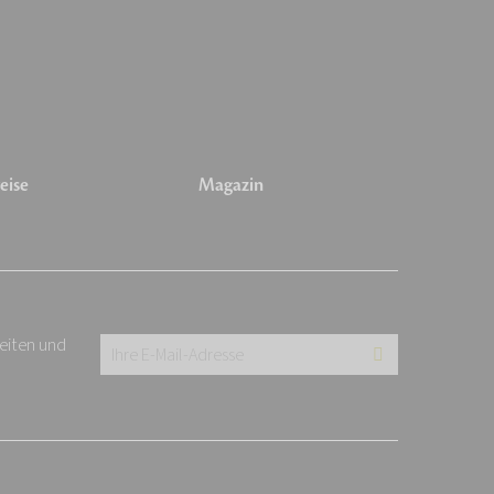
eise
Magazin
keiten und
Ihre
E-
Mail-
Adresse:
*