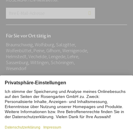
ROSENGARTEN-Newsletter.
Ihre
E-
Mail-
Für Sie vor Ort tätig in
Adresse:
Braunschweig, Wolfsburg, Salzgitter,
*
Wolfenbüttel, Peine, Gifhorn, Wernigerode,
Helmstedt, Vechelde, Lengede, Lehre,
Sassenburg, Wittingen, Schöningen,
Wesendorf
Impressum
Datenschutz
Stiftung
Interne Meldestelle
Zahlungsmittel
Vertrag widerrufen
Barrierefreiheitserklärung
Cookie/Tracking-Einstellungen