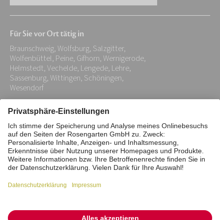
E-
Mail-
Für Sie vor Ort tätig in
Adresse:
Braunschweig, Wolfsburg, Salzgitter,
*
Wolfenbüttel, Peine, Gifhorn, Wernigerode,
Helmstedt, Vechelde, Lengede, Lehre,
Sassenburg, Wittingen, Schöningen,
Wesendorf
Impressum
Datenschutz
Stiftung
Interne Meldestelle
Zahlungsmittel
Vertrag widerrufen
Barrierefreiheitserklärung
Cookie/Tracking-Einstellungen