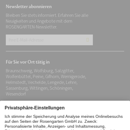
Newsletter abonnieren
Bleiben Sie stets informiert. Erfahren Sie alle
Neuigkeiten und Angebote mit dem
ROSENGARTEN-Newsletter.
Ihre
E-
Mail-
Für Sie vor Ort tätig in
Adresse:
Braunschweig, Wolfsburg, Salzgitter,
*
Wolfenbüttel, Peine, Gifhorn, Wernigerode,
Helmstedt, Vechelde, Lengede, Lehre,
Sassenburg, Wittingen, Schöningen,
Wesendorf
Impressum
Datenschutz
Stiftung
Interne Meldestelle
Zahlungsmittel